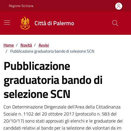
Vai ai contenuti
Vai al footer
Regione Siciliana
Città di Palermo
Home
/
Novità
/
Avvisi
/
Pubblicazione graduatoria bando di selezione SCN
Pubblicazione
graduatoria bando di
selezione SCN
Dettagli della notizia
Con Determinazione Dirigenziale dell'Area della Cittadinanza
Sociale n. 1102 del 20 ottobre 2017 (protocollo n. 583 del
20/10/17) sono stati approvati gli elenchi e le graduatorie dei
candidati relativi al bando per la selezione dei volontari da im