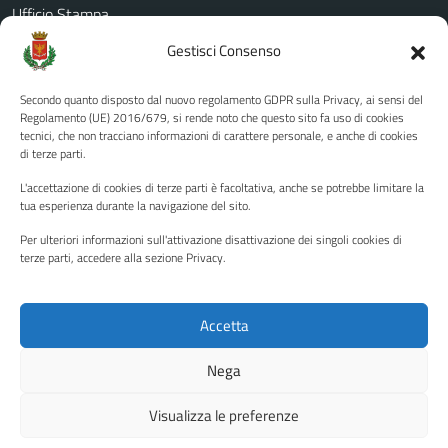
Ufficio Stampa
Amministrazione Trasparente
Gestisci Consenso
Albo pretorio
Secondo quanto disposto dal nuovo regolamento GDPR sulla Privacy, ai sensi del
Informativa privacy
Regolamento (UE) 2016/679, si rende noto che questo sito fa uso di cookies
tecnici, che non tracciano informazioni di carattere personale, e anche di cookies
Note legali
di terze parti.
Dichiarazione di accessibilità
L'accettazione di cookies di terze parti è facoltativa, anche se potrebbe limitare la
Piano di miglioramento del sito
tua esperienza durante la navigazione del sito.
Per ulteriori informazioni sull'attivazione disattivazione dei singoli cookies di
terze parti, accedere alla sezione Privacy.
SEGUICI SU
Facebook
YouTube
Twitter
Instagram
Accetta
Nega
Media policy
Mappa del sito
Visualizza le preferenze
Copyright © 2026 - Città di Palermo •
Powered by Sispi