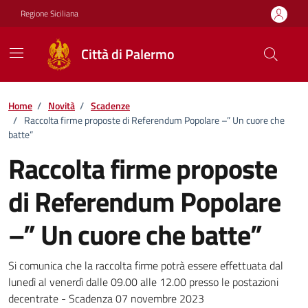
Vai ai contenuti
Vai al footer
Regione Siciliana
Città di Palermo
Home
/
Novità
/
Scadenze
/
Raccolta firme proposte di Referendum Popolare –” Un cuore che
batte”
Raccolta firme proposte
di Referendum Popolare
–” Un cuore che batte”
Dettagli della notizia
Si comunica che la raccolta firme potrà essere effettuata dal
lunedì al venerdì dalle 09.00 alle 12.00 presso le postazioni
decentrate - Scadenza 07 novembre 2023