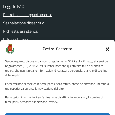
Leggi le FAQ
Prenotazione appuntamento
Segnalazione disservizio
Richiesta assistenza
Ufficio Stampa
Amministrazione Trasparente
Gestisci Consenso
Albo pretorio
Secondo quanto disposto dal nuovo regolamento GDPR sulla Privacy, ai sensi del
Informativa privacy
Regolamento (UE) 2016/679, si rende noto che questo sito fa uso di cookies
tecnici, che non tracciano informazioni di carattere personale, e anche di cookies
Note legali
di terze parti.
Dichiarazione di accessibilità
L'accettazione di cookies di terze parti è facoltativa, anche se potrebbe limitare la
Piano di miglioramento del sito
tua esperienza durante la navigazione del sito.
Per ulteriori informazioni sull'attivazione disattivazione dei singoli cookies di
terze parti, accedere alla sezione Privacy.
SEGUICI SU