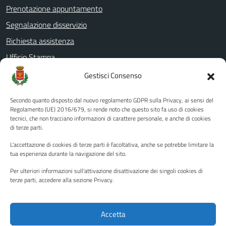
Prenotazione appuntamento
Segnalazione disservizio
Richiesta assistenza
Ufficio Stampa
Amministrazione Trasparente
Gestisci Consenso
Albo pretorio
Secondo quanto disposto dal nuovo regolamento GDPR sulla Privacy, ai sensi del
Informativa privacy
Regolamento (UE) 2016/679, si rende noto che questo sito fa uso di cookies
tecnici, che non tracciano informazioni di carattere personale, e anche di cookies
Note legali
di terze parti.
Dichiarazione di accessibilità
L'accettazione di cookies di terze parti è facoltativa, anche se potrebbe limitare la
Piano di miglioramento del sito
tua esperienza durante la navigazione del sito.
Per ulteriori informazioni sull'attivazione disattivazione dei singoli cookies di
terze parti, accedere alla sezione Privacy.
SEGUICI SU
Facebook
YouTube
Twitter
Instagram
Accetta