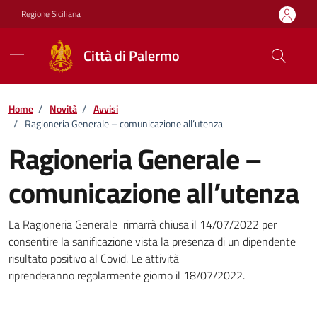
Vai ai contenuti
Vai al footer
Regione Siciliana
Città di Palermo
Home
/
Novità
/
Avvisi
/
Ragioneria Generale – comunicazione all’utenza
Ragioneria Generale –
comunicazione all’utenza
Dettagli della notizia
La Ragioneria Generale rimarrà chiusa il 14/07/2022 per
consentire la sanificazione vista la presenza di un dipendente
risultato positivo al Covid. Le attività
riprenderanno regolarmente giorno il 18/07/2022.