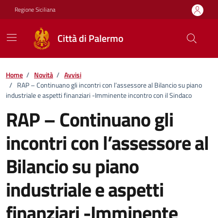
Vai ai contenuti
Vai al footer
Regione Siciliana
Città di Palermo
Home
/
Novità
/
Avvisi
/
RAP – Continuano gli incontri con l’assessore al Bilancio su piano
industriale e aspetti finanziari -Imminente incontro con il Sindaco
RAP – Continuano gli
incontri con l’assessore al
Bilancio su piano
industriale e aspetti
finanziari -Imminente