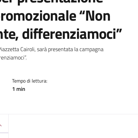
promozionale “Non
te, differenziamoci”
a
iazzetta Cairoli, sarà presentata la campagna
renziamoci”.
Tempo di lettura:
1 min