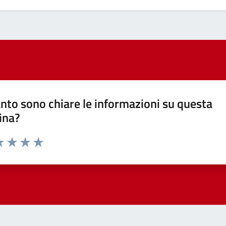
nto sono chiare le informazioni su questa
ina?
a 1 stelle su 5
luta 2 stelle su 5
Valuta 3 stelle su 5
Valuta 4 stelle su 5
Valuta 5 stelle su 5