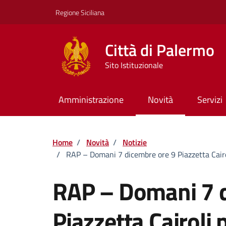
Vai ai contenuti
Vai al footer
Regione Siciliana
Città di Palermo
Sito Istituzionale
Amministrazione
Novità
Servizi
Home
/
Novità
/
Notizie
/
RAP – Domani 7 dicembre ore 9 Piazzetta Cair
RAP – Domani 7 d
Piazzetta Cairoli