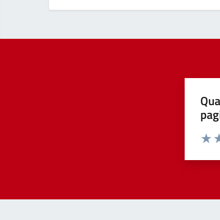
Qua
pag
Valut
Va