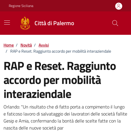
Vai ai contenuti
Vai al footer
Regione Siciliana
Città di Palermo
Home
/
Novità
/
Avvisi
/
RAP e Reset. Raggiunto accordo per mobilità interaziendale
RAP e Reset. Raggiunto
accordo per mobilità
interaziendale
Dettagli della notizia
Orlando: "Un risultato che di fatto porta a compimento il lungo
e faticoso lavoro di salvataggio dei lavoratori delle società fallite
Gesip e Amia, confermando la bontà delle scelte fatte con la
nascita delle nuove società par