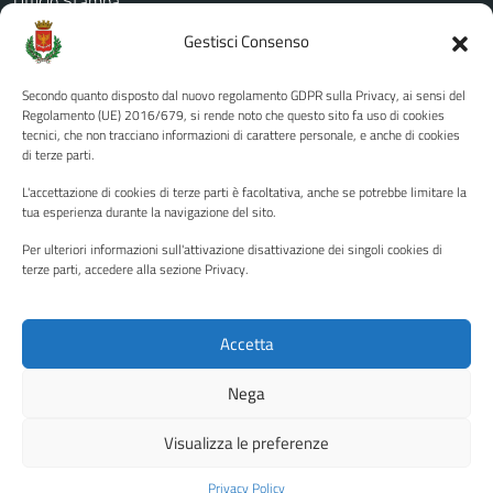
Ufficio Stampa
Amministrazione Trasparente
Gestisci Consenso
Albo pretorio
Secondo quanto disposto dal nuovo regolamento GDPR sulla Privacy, ai sensi del
Informativa privacy
Regolamento (UE) 2016/679, si rende noto che questo sito fa uso di cookies
tecnici, che non tracciano informazioni di carattere personale, e anche di cookies
Note legali
di terze parti.
Dichiarazione di accessibilità
L'accettazione di cookies di terze parti è facoltativa, anche se potrebbe limitare la
Piano di miglioramento del sito
tua esperienza durante la navigazione del sito.
Per ulteriori informazioni sull'attivazione disattivazione dei singoli cookies di
terze parti, accedere alla sezione Privacy.
SEGUICI SU
Facebook
YouTube
Twitter
Instagram
Accetta
Nega
Media policy
Mappa del sito
Visualizza le preferenze
Copyright © 2026 - Città di Palermo •
Powered by Sispi
Privacy Policy