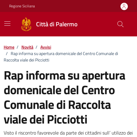
Vai ai contenuti
Vai al footer
Regione Siciliana
Città di Palermo
Home
/
Novità
/
Avvisi
/
Rap informa su apertura domenicale del Centro Comunale di
Raccolta viale dei Picciotti
Rap informa su apertura
domenicale del Centro
Comunale di Raccolta
viale dei Picciotti
Dettagli della notizia
Visto il riscontro favorevole da parte dei cittadini sull’ utilizzo dei