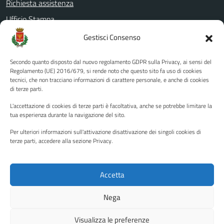
Richiesta assistenza
Ufficio Stampa
Amministrazione Trasparente
Gestisci Consenso
Albo pretorio
Secondo quanto disposto dal nuovo regolamento GDPR sulla Privacy, ai sensi del
Informativa privacy
Regolamento (UE) 2016/679, si rende noto che questo sito fa uso di cookies
tecnici, che non tracciano informazioni di carattere personale, e anche di cookies
Note legali
di terze parti.
Dichiarazione di accessibilità
L'accettazione di cookies di terze parti è facoltativa, anche se potrebbe limitare la
Piano di miglioramento del sito
tua esperienza durante la navigazione del sito.
Per ulteriori informazioni sull'attivazione disattivazione dei singoli cookies di
terze parti, accedere alla sezione Privacy.
SEGUICI SU
Facebook
YouTube
Twitter
Instagram
Accetta
Nega
Media policy
Mappa del sito
Visualizza le preferenze