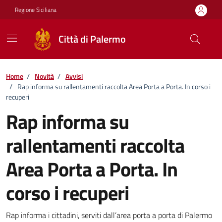
Vai ai contenuti
Vai al footer
Regione Siciliana
Città di Palermo
Home
/
Novità
/
Avvisi
/
Rap informa su rallentamenti raccolta Area Porta a Porta. In corso i
recuperi
Rap informa su
rallentamenti raccolta
Area Porta a Porta. In
corso i recuperi
Dettagli della notizia
Rap informa i cittadini, serviti dall’area porta a porta di Palermo