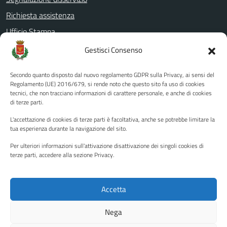
Richiesta assistenza
Ufficio Stampa
Amministrazione Trasparente
Gestisci Consenso
Albo pretorio
Secondo quanto disposto dal nuovo regolamento GDPR sulla Privacy, ai sensi del
Informativa privacy
Regolamento (UE) 2016/679, si rende noto che questo sito fa uso di cookies
tecnici, che non tracciano informazioni di carattere personale, e anche di cookies
Note legali
di terze parti.
Dichiarazione di accessibilità
L'accettazione di cookies di terze parti è facoltativa, anche se potrebbe limitare la
Piano di miglioramento del sito
tua esperienza durante la navigazione del sito.
Per ulteriori informazioni sull'attivazione disattivazione dei singoli cookies di
terze parti, accedere alla sezione Privacy.
SEGUICI SU
Facebook
YouTube
Twitter
Instagram
Accetta
Nega