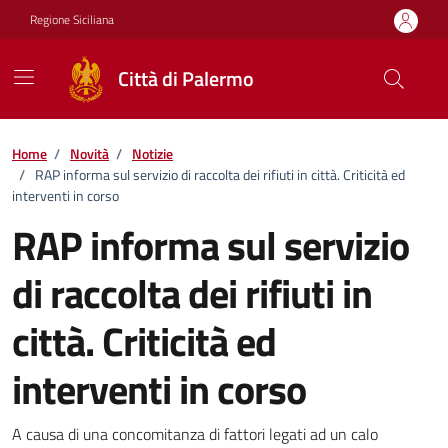
Vai ai contenuti
Vai al footer
Regione Siciliana
Città di Palermo
Home
/
Novità
/
Notizie
/
RAP informa sul servizio di raccolta dei rifiuti in città. Criticità ed
interventi in corso
RAP informa sul servizio
di raccolta dei rifiuti in
città. Criticità ed
interventi in corso
Dettagli della notizia
A causa di una concomitanza di fattori legati ad un calo