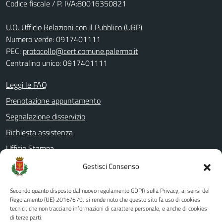
Codice fiscale / P. IVA:80016350821
U.O. Ufficio Relazioni con il Pubblico (URP)
Numero verde: 0917401111
PEC:
protocollo@cert.comune.palermo.it
Centralino unico: 0917401111
Leggi le FAQ
Prenotazione appuntamento
Segnalazione disservizio
Richiesta assistenza
Ufficio Stampa
Amministrazione Trasparente
Gestisci Consenso
Albo pretorio
Secondo quanto disposto dal nuovo regolamento GDPR sulla Privacy, ai sensi del
Informativa privacy
Regolamento (UE) 2016/679, si rende noto che questo sito fa uso di cookies
tecnici, che non tracciano informazioni di carattere personale, e anche di cookies
Note legali
di terze parti.