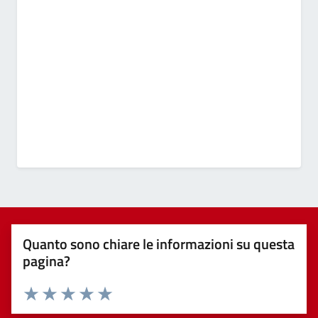
Quanto sono chiare le informazioni su questa
pagina?
Valuta 1 stelle su 5
Valuta 2 stelle su 5
Valuta 3 stelle su 5
Valuta 4 stelle su 5
Valuta 5 stelle su 5