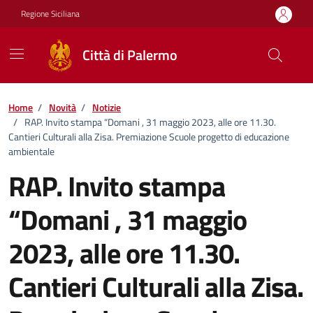
Vai ai contenuti
Vai al footer
Regione Siciliana
Città di Palermo
Home
/
Novità
/
Notizie
/
RAP. Invito stampa “Domani , 31 maggio 2023, alle ore 11.30.
Cantieri Culturali alla Zisa. Premiazione Scuole progetto di educazione
ambientale
RAP. Invito stampa
“Domani , 31 maggio
2023, alle ore 11.30.
Cantieri Culturali alla Zisa.