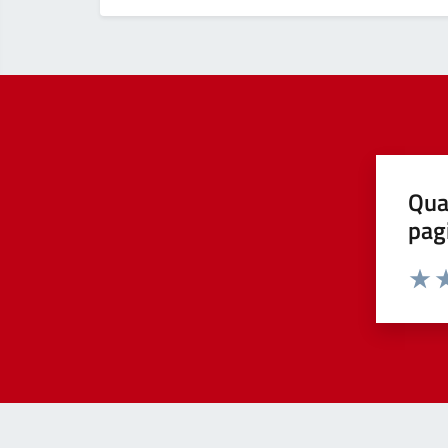
Qua
pag
Valut
Va