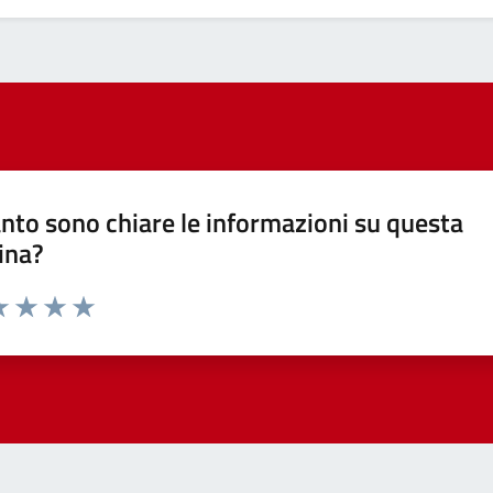
nto sono chiare le informazioni su questa
ina?
a 1 stelle su 5
luta 2 stelle su 5
Valuta 3 stelle su 5
Valuta 4 stelle su 5
Valuta 5 stelle su 5