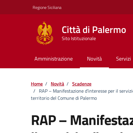
Vai ai contenuti
Vai al footer
Regione Siciliana
Città di Palermo
Sito Istituzionale
Amministrazione
Novità
Servizi
Home
/
Novità
/
Scadenze
/
RAP – Manifestazione d’interesse per il servizio
territorio del Comune di Palermo
RAP – Manifestaz