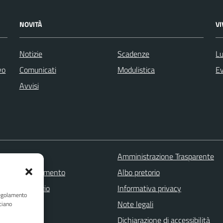
NOVITÀ
V
Notizie
Scadenze
Lu
vo
Comunicati
Modulistica
Ev
Avvisi
 FAQ
Amministrazione Trasparente
zione appuntamento
Albo pretorio
one disservizio
Informativa privacy
Regolamento
a assistenza
Note legali
ciano
Stampa
Dichiarazione di accessibilità