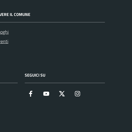
IVERE IL COMUNE
oghi
enti
SEGUICI SU
Facebook
YouTube
Twitter
Instagram