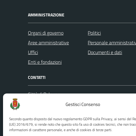
AMMINISTRAZIONE
Organi di governo
Politici
Aree amministrative
Personale amministrati
Uffici
Documenti e dati
Enti e fondazioni
CONTATTI
Città di Palermo
Leggi le
Piazza Pretoria, 1
Gestisci Consenso
Prenota
Codice fiscale / P. IVA:80016350821
Segnalazi
Secondo quanto disposto dal nuovo regolamento GDPR sulla Privacy, ai sensi del 
U.O. Ufficio Relazioni con il Pubblico
Richiest
(UE) 2016/679, si rende noto che questo sito fa uso di cookies tecnici, che non trac
informazioni di carattere personale, e anche di cookies di terze parti.
(URP)
Ufficio 