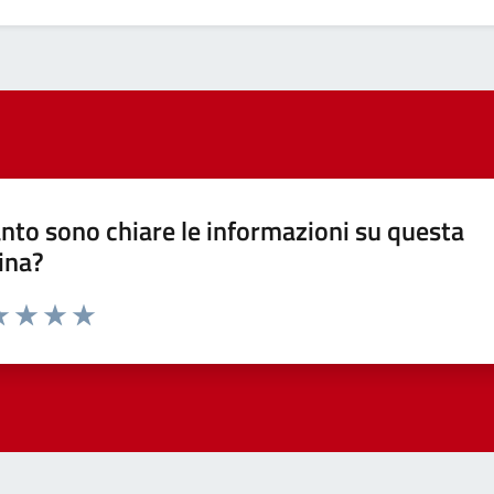
nto sono chiare le informazioni su questa
ina?
a 1 stelle su 5
luta 2 stelle su 5
Valuta 3 stelle su 5
Valuta 4 stelle su 5
Valuta 5 stelle su 5