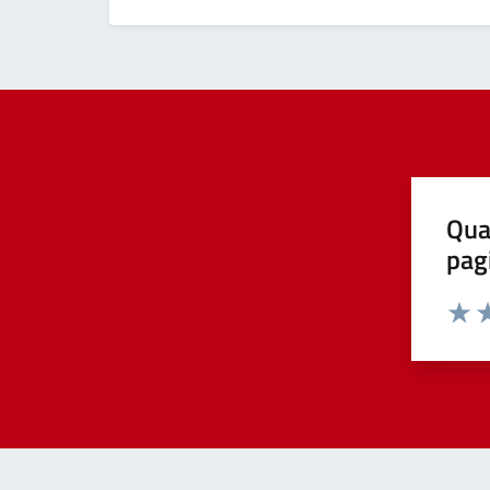
Qua
pag
Valut
Va