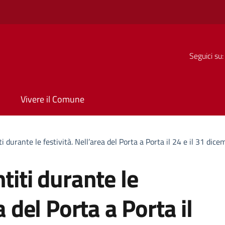
Seguici su:
Vivere il Comune
i durante le festività. Nell’area del Porta a Porta il 24 e il 31 dice
titi durante le
a del Porta a Porta il