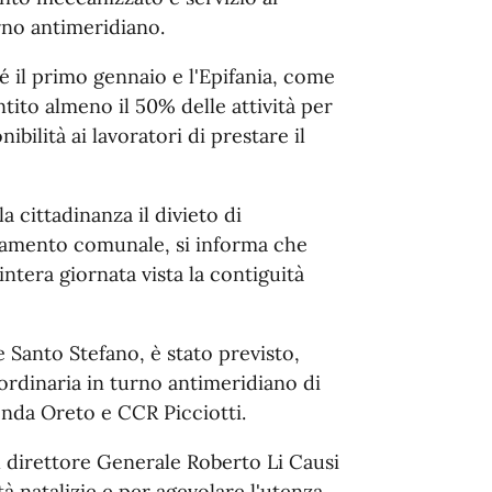
rno antimeridiano.
é il primo gennaio e l'Epifania, come
ntito almeno il 50% delle attività per
bilità ai lavoratori di prestare il
 cittadinanza il divieto di
lamento comunale, si informa che
intera giornata vista la contiguità
e Santo Stefano, è stato previsto,
aordinaria in turno antimeridiano di
nda Oreto e CCR Picciotti.
il direttore Generale Roberto Li Causi
tà natalizie e per agevolare l'utenza