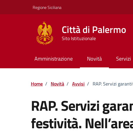
Vai ai contenuti
Vai al footer
Regione Siciliana
Città di Palermo
Sito Istituzionale
Amministrazione
Novità
Servizi
Home
/
Novità
/
Avvisi
/
RAP. Servizi garantit
RAP. Servizi garan
festività. Nell’are