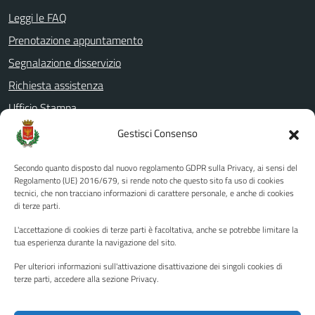
Leggi le FAQ
Prenotazione appuntamento
Segnalazione disservizio
Richiesta assistenza
Ufficio Stampa
Amministrazione Trasparente
Gestisci Consenso
Albo pretorio
Secondo quanto disposto dal nuovo regolamento GDPR sulla Privacy, ai sensi del
Informativa privacy
Regolamento (UE) 2016/679, si rende noto che questo sito fa uso di cookies
tecnici, che non tracciano informazioni di carattere personale, e anche di cookies
Note legali
di terze parti.
Dichiarazione di accessibilità
L'accettazione di cookies di terze parti è facoltativa, anche se potrebbe limitare la
Piano di miglioramento del sito
tua esperienza durante la navigazione del sito.
Per ulteriori informazioni sull'attivazione disattivazione dei singoli cookies di
terze parti, accedere alla sezione Privacy.
SEGUICI SU