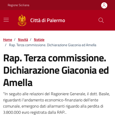
Vai ai contenuti
Vai al footer
Regione Siciliana
Città di Palermo
Home
/
Novità
/
Notizie
/
Rap. Terza commissione. Dichiarazione Giaconia ed Amella
Rap. Terza commissione.
Dichiarazione Giaconia ed
Amella
Dettagli della notizia
"In seguito alle relazioni del Ragioniere Generale, il dott. Basile,
riguardanti l'andamento economico-finanziario dell'ente
comunale, emergono dati allarmanti riguardo alla perdita di
3.800.000 euro registrata dalla RAP...