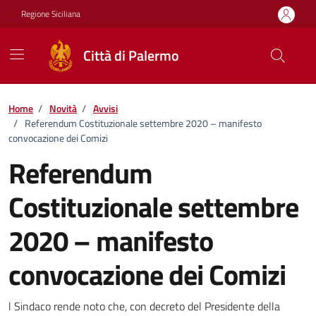
Vai ai contenuti
Vai al footer
Regione Siciliana
Città di Palermo
Home
/
Novità
/
Avvisi
/
Referendum Costituzionale settembre 2020 – manifesto
convocazione dei Comizi
Referendum
Costituzionale settembre
2020 – manifesto
convocazione dei Comizi
Dettagli della notizia
l Sindaco rende noto che, con decreto del Presidente della