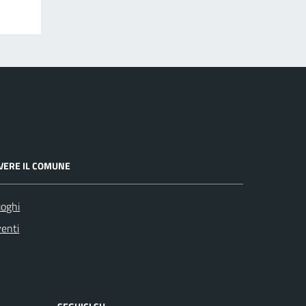
IVERE IL COMUNE
oghi
enti