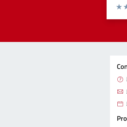
Valut
Va
Con
Pro