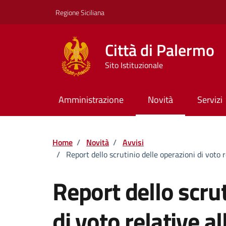
Vai ai contenuti
Vai al footer
Regione Siciliana
Città di Palermo
Sito Istituzionale
Amministrazione
Novità
Servizi
Home
/
Novità
/
Avvisi
/
Report dello scrutinio delle operazioni di voto
Report dello scrut
di voto relative al