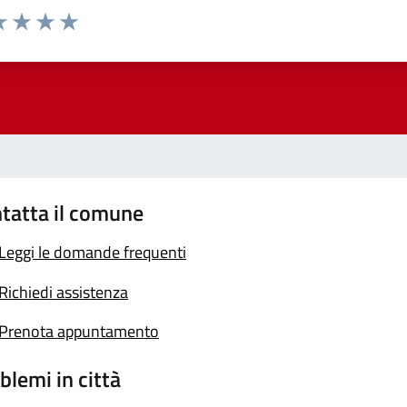
a 1 stelle su 5
luta 2 stelle su 5
Valuta 3 stelle su 5
Valuta 4 stelle su 5
Valuta 5 stelle su 5
tatta il comune
Leggi le domande frequenti
Richiedi assistenza
Prenota appuntamento
blemi in città