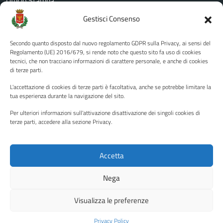
Ufficio Stampa
Amministrazione Trasparente
Gestisci Consenso
Albo pretorio
Secondo quanto disposto dal nuovo regolamento GDPR sulla Privacy, ai sensi del
Informativa privacy
Regolamento (UE) 2016/679, si rende noto che questo sito fa uso di cookies
tecnici, che non tracciano informazioni di carattere personale, e anche di cookies
Note legali
di terze parti.
Dichiarazione di accessibilità
L'accettazione di cookies di terze parti è facoltativa, anche se potrebbe limitare la
Piano di miglioramento del sito
tua esperienza durante la navigazione del sito.
Per ulteriori informazioni sull'attivazione disattivazione dei singoli cookies di
terze parti, accedere alla sezione Privacy.
SEGUICI SU
Facebook
YouTube
Twitter
Instagram
Accetta
Nega
Media policy
Mappa del sito
Visualizza le preferenze
Copyright © 2026 - Città di Palermo •
Powered by Sispi
Privacy Policy