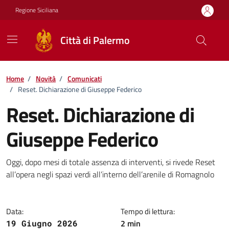
Vai ai contenuti
Vai al footer
Regione Siciliana
Città di Palermo
Home
/
Novità
/
Comunicati
/
Reset. Dichiarazione di Giuseppe Federico
Reset. Dichiarazione di
Giuseppe Federico
Dettagli della notizia
Oggi, dopo mesi di totale assenza di interventi, si rivede Reset
all’opera negli spazi verdi all’interno dell’arenile di Romagnolo
Data:
Tempo di lettura:
2 min
19 Giugno 2026