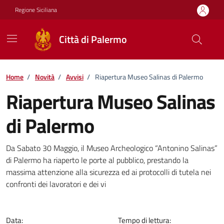
Vai ai contenuti
Vai al footer
Regione Siciliana
Città di Palermo
Home
/
Novità
/
Avvisi
/
Riapertura Museo Salinas di Palermo
Riapertura Museo Salinas
di Palermo
Dettagli della notizia
Da Sabato 30 Maggio, il Museo Archeologico “Antonino Salinas”
di Palermo ha riaperto le porte al pubblico, prestando la
massima attenzione alla sicurezza ed ai protocolli di tutela nei
confronti dei lavoratori e dei vi
Data:
Tempo di lettura: