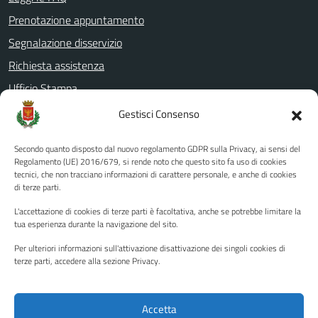
Prenotazione appuntamento
Segnalazione disservizio
Richiesta assistenza
Ufficio Stampa
Amministrazione Trasparente
Gestisci Consenso
Albo pretorio
Secondo quanto disposto dal nuovo regolamento GDPR sulla Privacy, ai sensi del
Informativa privacy
Regolamento (UE) 2016/679, si rende noto che questo sito fa uso di cookies
tecnici, che non tracciano informazioni di carattere personale, e anche di cookies
Note legali
di terze parti.
Dichiarazione di accessibilità
L'accettazione di cookies di terze parti è facoltativa, anche se potrebbe limitare la
Piano di miglioramento del sito
tua esperienza durante la navigazione del sito.
Per ulteriori informazioni sull'attivazione disattivazione dei singoli cookies di
terze parti, accedere alla sezione Privacy.
SEGUICI SU
Facebook
YouTube
Twitter
Instagram
Accetta