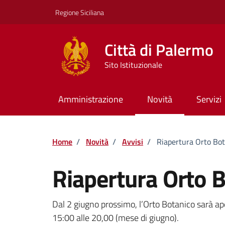
Vai ai contenuti
Vai al footer
Regione Siciliana
Città di Palermo
Sito Istituzionale
Amministrazione
Novità
Servizi
Home
/
Novità
/
Avvisi
/
Riapertura Orto Bot
Riapertura Orto 
Dettagli della notizi
Dal 2 giugno prossimo, l’Orto Botanico sarà aper
15:00 alle 20,00 (mese di giugno).