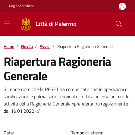
Vai ai contenuti
Vai al footer
Regione Siciliana
Città di Palermo
Home
/
Novità
/
Avvisi
/
Riapertura Ragioneria Generale
Riapertura Ragioneria
Generale
Dettagli della notizia
Si rende noto che la RESET ha comunicato che le operazioni di
sanificazione e pulizia sono terminate in data odierna per cui le
attività della Ragioneria Generale riprenderanno regolarmente
dal 19.01.2022.</
Data:
Tempo di lettura: