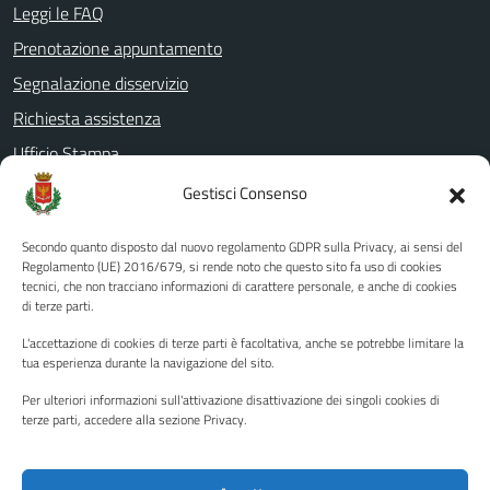
Leggi le FAQ
Prenotazione appuntamento
Segnalazione disservizio
Richiesta assistenza
Ufficio Stampa
Amministrazione Trasparente
Gestisci Consenso
Albo pretorio
Secondo quanto disposto dal nuovo regolamento GDPR sulla Privacy, ai sensi del
Informativa privacy
Regolamento (UE) 2016/679, si rende noto che questo sito fa uso di cookies
tecnici, che non tracciano informazioni di carattere personale, e anche di cookies
Note legali
di terze parti.
Dichiarazione di accessibilità
L'accettazione di cookies di terze parti è facoltativa, anche se potrebbe limitare la
Piano di miglioramento del sito
tua esperienza durante la navigazione del sito.
Per ulteriori informazioni sull'attivazione disattivazione dei singoli cookies di
terze parti, accedere alla sezione Privacy.
SEGUICI SU
Facebook
YouTube
Twitter
Instagram