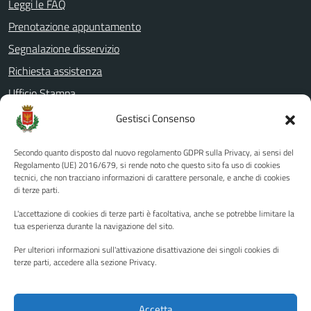
Leggi le FAQ
Prenotazione appuntamento
Segnalazione disservizio
Richiesta assistenza
Ufficio Stampa
Amministrazione Trasparente
Gestisci Consenso
Albo pretorio
Secondo quanto disposto dal nuovo regolamento GDPR sulla Privacy, ai sensi del
Informativa privacy
Regolamento (UE) 2016/679, si rende noto che questo sito fa uso di cookies
tecnici, che non tracciano informazioni di carattere personale, e anche di cookies
Note legali
di terze parti.
Dichiarazione di accessibilità
L'accettazione di cookies di terze parti è facoltativa, anche se potrebbe limitare la
Piano di miglioramento del sito
tua esperienza durante la navigazione del sito.
Per ulteriori informazioni sull'attivazione disattivazione dei singoli cookies di
terze parti, accedere alla sezione Privacy.
SEGUICI SU
Facebook
YouTube
Twitter
Instagram
Accetta