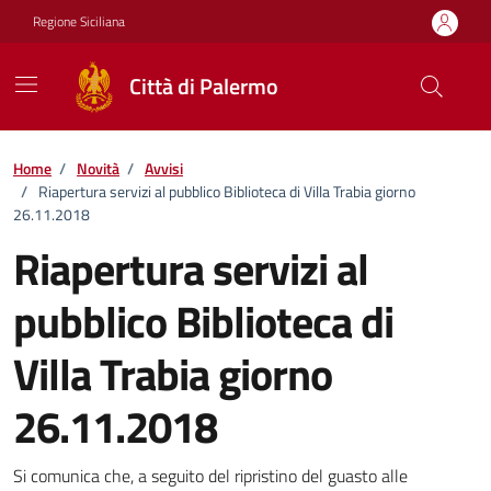
Vai ai contenuti
Vai al footer
Regione Siciliana
Città di Palermo
Home
/
Novità
/
Avvisi
/
Riapertura servizi al pubblico Biblioteca di Villa Trabia giorno
26.11.2018
Riapertura servizi al
pubblico Biblioteca di
Villa Trabia giorno
26.11.2018
Dettagli della notizia
Si comunica che, a seguito del ripristino del guasto alle