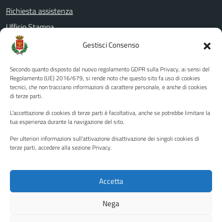
Richiesta assistenza
Ufficio Stampa
Amministrazione Trasparente
Gestisci Consenso
Albo pretorio
Secondo quanto disposto dal nuovo regolamento GDPR sulla Privacy, ai sensi del
Informativa privacy
Regolamento (UE) 2016/679, si rende noto che questo sito fa uso di cookies
tecnici, che non tracciano informazioni di carattere personale, e anche di cookies
Note legali
di terze parti.
Dichiarazione di accessibilità
L'accettazione di cookies di terze parti è facoltativa, anche se potrebbe limitare la
Piano di miglioramento del sito
tua esperienza durante la navigazione del sito.
Per ulteriori informazioni sull'attivazione disattivazione dei singoli cookies di
terze parti, accedere alla sezione Privacy.
SEGUICI SU
Facebook
YouTube
Twitter
Instagram
Accetta
Nega
Media policy
Mappa del sito