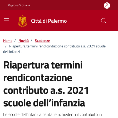
Vai ai contenuti
Vai al footer
Regione Siciliana
Città di Palermo
Home
/
Novità
/
Scadenze
/
Riapertura termini rendicontazione contributo a.s. 2021 scuole
dell’infanzia
Riapertura termini
rendicontazione
contributo a.s. 2021
scuole dell’infanzia
Dettagli della notizia
Le scuole dell’infanzia paritarie richiedenti il contributo in