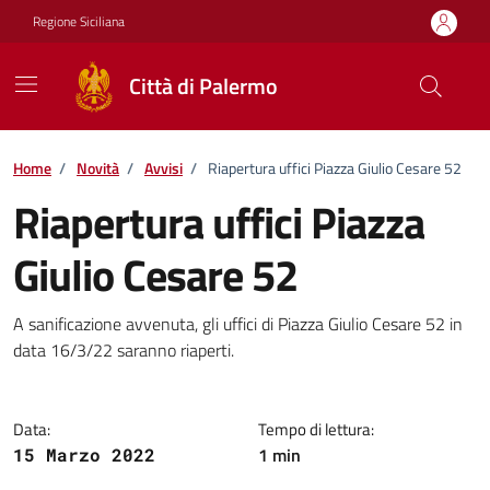
Vai ai contenuti
Vai al footer
Regione Siciliana
Città di Palermo
Home
/
Novità
/
Avvisi
/
Riapertura uffici Piazza Giulio Cesare 52
Riapertura uffici Piazza
Giulio Cesare 52
Dettagli della notizia
A sanificazione avvenuta, gli uffici di Piazza Giulio Cesare 52 in
data 16/3/22 saranno riaperti.
Data:
Tempo di lettura:
1 min
15 Marzo 2022