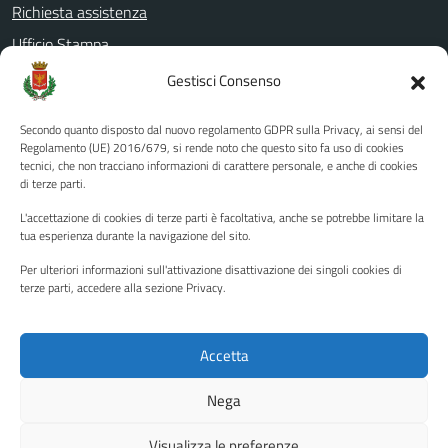
Richiesta assistenza
Ufficio Stampa
Amministrazione Trasparente
Gestisci Consenso
Albo pretorio
Secondo quanto disposto dal nuovo regolamento GDPR sulla Privacy, ai sensi del
Informativa privacy
Regolamento (UE) 2016/679, si rende noto che questo sito fa uso di cookies
tecnici, che non tracciano informazioni di carattere personale, e anche di cookies
Note legali
di terze parti.
Dichiarazione di accessibilità
L'accettazione di cookies di terze parti è facoltativa, anche se potrebbe limitare la
Piano di miglioramento del sito
tua esperienza durante la navigazione del sito.
Per ulteriori informazioni sull'attivazione disattivazione dei singoli cookies di
terze parti, accedere alla sezione Privacy.
SEGUICI SU
Facebook
YouTube
Twitter
Instagram
Accetta
Nega
Media policy
Mappa del sito
Visualizza le preferenze