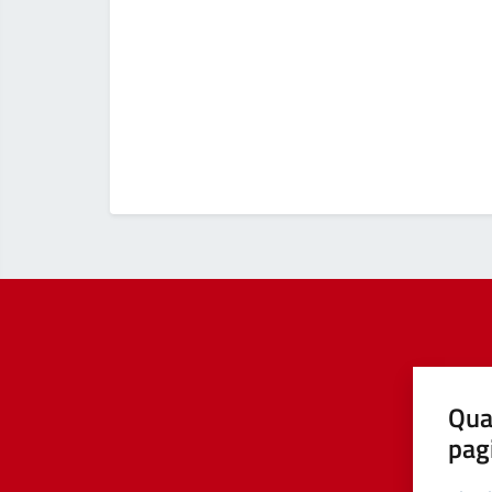
Qua
pag