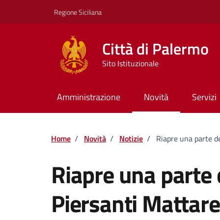
Vai ai contenuti
Vai al footer
Regione Siciliana
Città di Palermo
Sito Istituzionale
Amministrazione
Novità
Servizi
Home
/
Novità
/
Notizie
/
Riapre una parte de
Riapre una parte 
Piersanti Mattarel