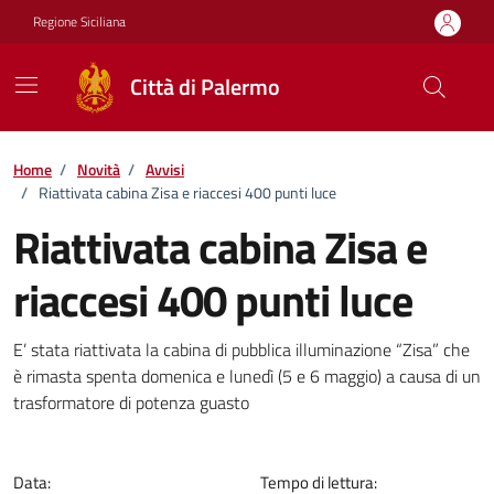
Vai ai contenuti
Vai al footer
Regione Siciliana
Città di Palermo
Home
/
Novità
/
Avvisi
/
Riattivata cabina Zisa e riaccesi 400 punti luce
Riattivata cabina Zisa e
riaccesi 400 punti luce
Dettagli della notizia
E’ stata riattivata la cabina di pubblica illuminazione “Zisa” che
è rimasta spenta domenica e lunedì (5 e 6 maggio) a causa di un
trasformatore di potenza guasto
Data:
Tempo di lettura: