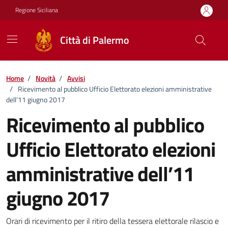
Vai ai contenuti
Vai al footer
Regione Siciliana
Città di Palermo
Home
/
Novità
/
Avvisi
/
Ricevimento al pubblico Ufficio Elettorato elezioni amministrative
dell’11 giugno 2017
Ricevimento al pubblico
Ufficio Elettorato elezioni
amministrative dell’11
giugno 2017
Dettagli della notizia
Orari di ricevimento per il ritiro della tessera elettorale rilascio e