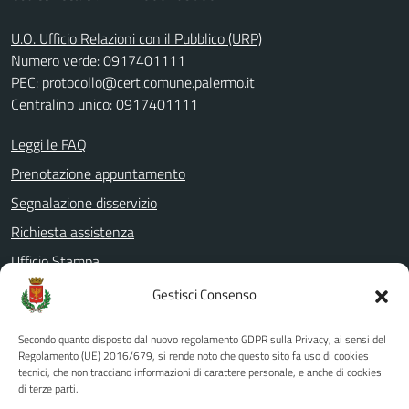
U.O. Ufficio Relazioni con il Pubblico (URP)
Numero verde: 0917401111
PEC:
protocollo@cert.comune.palermo.it
Centralino unico: 0917401111
Leggi le FAQ
Prenotazione appuntamento
Segnalazione disservizio
Richiesta assistenza
Ufficio Stampa
Amministrazione Trasparente
Gestisci Consenso
Albo pretorio
Secondo quanto disposto dal nuovo regolamento GDPR sulla Privacy, ai sensi del
Informativa privacy
Regolamento (UE) 2016/679, si rende noto che questo sito fa uso di cookies
tecnici, che non tracciano informazioni di carattere personale, e anche di cookies
Note legali
di terze parti.
Dichiarazione di accessibilità