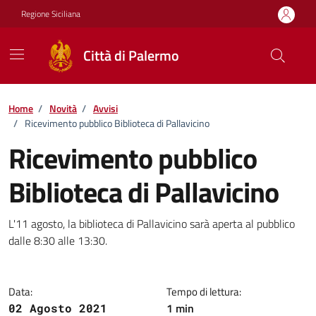
Vai ai contenuti
Vai al footer
Regione Siciliana
Città di Palermo
Home
/
Novità
/
Avvisi
/
Ricevimento pubblico Biblioteca di Pallavicino
Ricevimento pubblico
Biblioteca di Pallavicino
Dettagli della notizia
L'11 agosto, la biblioteca di Pallavicino sarà aperta al pubblico
dalle 8:30 alle 13:30.
Data:
Tempo di lettura:
1 min
02 Agosto 2021