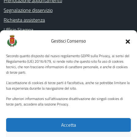
Prenotazione appuntamento
Segnalazione disservizio
Richiesta assistenza
Ufficio Stampa
Amministrazione Trasparente
Gestisci Consenso
Albo pretorio
Secondo quanto disposto dal nuovo regolamento GDPR sulla Privacy, ai sensi del
Informativa privacy
Regolamento (UE) 2016/679, si rende noto che questo sito fa uso di cookies
tecnici, che non tracciano informazioni di carattere personale, e anche di cookies
Note legali
di terze parti.
Dichiarazione di accessibilità
L'accettazione di cookies di terze parti è facoltativa, anche se potrebbe limitare la
Piano di miglioramento del sito
tua esperienza durante la navigazione del sito.
Per ulteriori informazioni sull'attivazione disattivazione dei singoli cookies di
terze parti, accedere alla sezione Privacy.
SEGUICI SU
Facebook
YouTube
Twitter
Instagram
Accetta