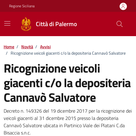
Vai ai contenuti
Vai al footer
Regione Siciliana
Città di Palermo
Home
/
Novità
/
Avvisi
/
Ricognizione veicoli giacenti c/o la depositeria Cannavò Salvatore
Ricognizione veicoli
giacenti c/o la depositeria
Cannavò Salvatore
Dettagli della notizia
Decreto n. 149326 del 19 dicembre 2017 per la ricognizione dei
veicoli giacenti al 31 dicembre 2015 presso la depositeria
Cannavò Salvatore ubicata in Partinico Viale dei Platani C.da
Bisaccia s.n.c.