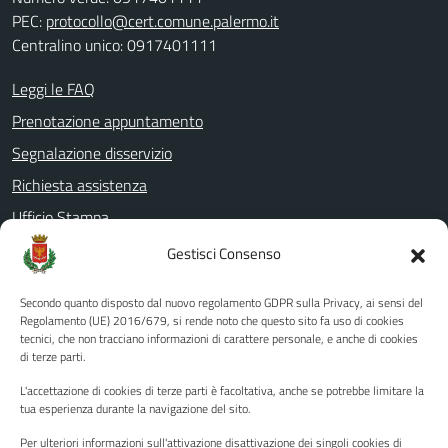
PEC:
protocollo@cert.comune.palermo.it
Centralino unico: 0917401111
Leggi le FAQ
Prenotazione appuntamento
Segnalazione disservizio
Richiesta assistenza
Ufficio Stampa
Amministrazione Trasparente
Gestisci Consenso
Albo pretorio
Secondo quanto disposto dal nuovo regolamento GDPR sulla Privacy, ai sensi del
Informativa privacy
Regolamento (UE) 2016/679, si rende noto che questo sito fa uso di cookies
tecnici, che non tracciano informazioni di carattere personale, e anche di cookies
Note legali
di terze parti.
Dichiarazione di accessibilità
L'accettazione di cookies di terze parti è facoltativa, anche se potrebbe limitare la
Piano di miglioramento del sito
tua esperienza durante la navigazione del sito.
Per ulteriori informazioni sull'attivazione disattivazione dei singoli cookies di