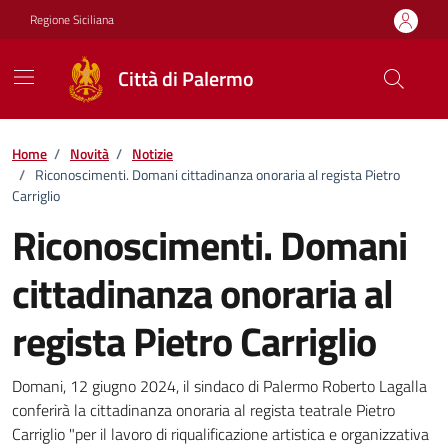
Vai ai contenuti
Vai al footer
Regione Siciliana
Città di Palermo
Home
/
Novità
/
Notizie
/
Riconoscimenti. Domani cittadinanza onoraria al regista Pietro
Carriglio
Riconoscimenti. Domani
cittadinanza onoraria al
regista Pietro Carriglio
Dettagli della notizia
Domani, 12 giugno 2024, il sindaco di Palermo Roberto Lagalla
conferirà la cittadinanza onoraria al regista teatrale Pietro
Carriglio "per il lavoro di riqualificazione artistica e organizzativa