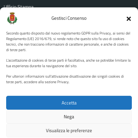
Ufficio Stampa
Amministrazione Trasparente
Gestisci Consenso
Albo pretorio
Secondo quanto disposto dal nuovo regolamento GDPR sulla Privacy, ai sensi del
Informativa privacy
Regolamento (UE) 2016/679, si rende noto che questo sito fa uso di cookies
tecnici, che non tracciano informazioni di carattere personale, e anche di cookies
Note legali
di terze parti.
Dichiarazione di accessibilità
L'accettazione di cookies di terze parti è facoltativa, anche se potrebbe limitare la
Piano di miglioramento del sito
tua esperienza durante la navigazione del sito.
Per ulteriori informazioni sull'attivazione disattivazione dei singoli cookies di
terze parti, accedere alla sezione Privacy.
SEGUICI SU
Facebook
YouTube
Twitter
Instagram
Accetta
Nega
Media policy
Mappa del sito
Visualizza le preferenze
Copyright © 2026 - Città di Palermo •
Powered by Sispi