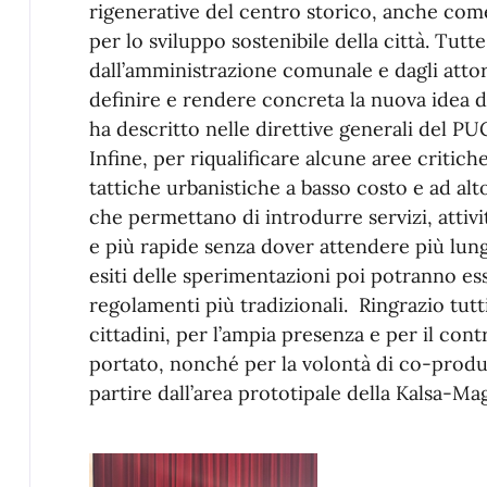
rigenerative del centro storico, anche come
per lo sviluppo sostenibile della città. Tutt
dall’amministrazione comunale e dagli atto
definire e rendere concreta la nuova idea d
ha descritto nelle direttive generali del P
Infine, per riqualificare alcune aree criti
tattiche urbanistiche a basso costo e ad al
che permettano di introdurre servizi, attivi
e più rapide senza dover attendere più lun
esiti delle sperimentazioni poi potranno es
regolamenti più tradizionali. Ringrazio tutti 
cittadini, per l’ampia presenza e per il co
portato, nonché per la volontà di co-produr
partire dall’area prototipale della Kalsa-Mag