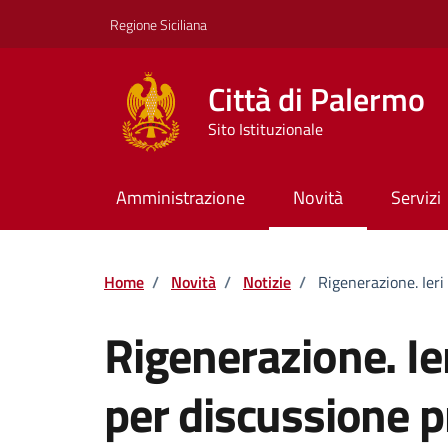
Vai ai contenuti
Vai al footer
Regione Siciliana
Città di Palermo
Sito Istituzionale
Amministrazione
Novità
Servizi
Home
/
Novità
/
Notizie
/
Rigenerazione. Ier
Rigenerazione. Ie
per discussione 