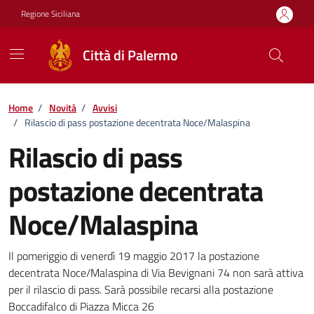
Vai ai contenuti
Vai al footer
Regione Siciliana
Città di Palermo
Home
/
Novità
/
Avvisi
/
Rilascio di pass postazione decentrata Noce/Malaspina
Rilascio di pass
postazione decentrata
Noce/Malaspina
Dettagli della notizia
Il pomeriggio di venerdì 19 maggio 2017 la postazione
decentrata Noce/Malaspina di Via Bevignani 74 non sarà attiva
per il rilascio di pass. Sarà possibile recarsi alla postazione
Boccadifalco di Piazza Micca 26