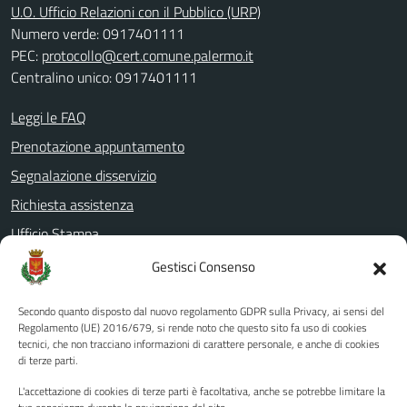
U.O. Ufficio Relazioni con il Pubblico (URP)
Numero verde: 0917401111
PEC:
protocollo@cert.comune.palermo.it
Centralino unico: 0917401111
Leggi le FAQ
Prenotazione appuntamento
Segnalazione disservizio
Richiesta assistenza
Ufficio Stampa
Amministrazione Trasparente
Gestisci Consenso
Albo pretorio
Secondo quanto disposto dal nuovo regolamento GDPR sulla Privacy, ai sensi del
Informativa privacy
Regolamento (UE) 2016/679, si rende noto che questo sito fa uso di cookies
tecnici, che non tracciano informazioni di carattere personale, e anche di cookies
Note legali
di terze parti.
Dichiarazione di accessibilità
L'accettazione di cookies di terze parti è facoltativa, anche se potrebbe limitare la