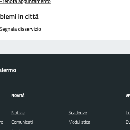
Prenota appuntamento
blemi in città
Segnala disservizio
Palermo
NOVITÀ
V
Notizie
Scadenze
Lu
vo
Comunicati
Modulistica
Ev