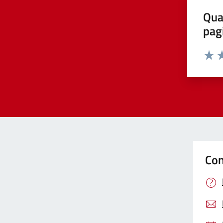
Qua
pag
Valut
Va
Con