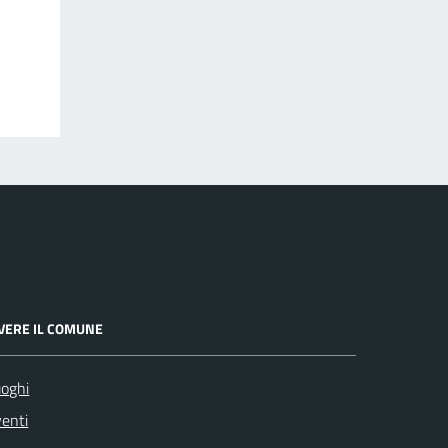
IVERE IL COMUNE
oghi
enti