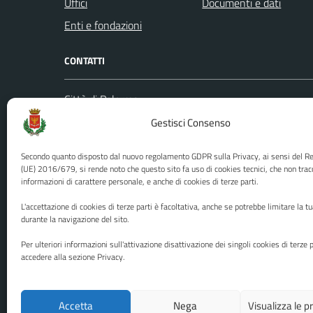
Uffici
Documenti e dati
Enti e fondazioni
CONTATTI
Città di Palermo
Leggi le
Piazza Pretoria, 1
Gestisci Consenso
Prenota
Codice fiscale / P. IVA:80016350821
Segnalazi
Secondo quanto disposto dal nuovo regolamento GDPR sulla Privacy, ai sensi del 
U.O. Ufficio Relazioni con il Pubblico
Richiest
(UE) 2016/679, si rende noto che questo sito fa uso di cookies tecnici, che non trac
informazioni di carattere personale, e anche di cookies di terze parti.
(URP)
Ufficio 
Numero verde: 0917401111
L'accettazione di cookies di terze parti è facoltativa, anche se potrebbe limitare la t
PEC:
protocollo@cert.comune.palermo.it
durante la navigazione del sito.
Centralino unico: 0917401111
Per ulteriori informazioni sull'attivazione disattivazione dei singoli cookies di terze p
accedere alla sezione Privacy.
Media policy
Mappa del sito
Accetta
Nega
Visualizza le 