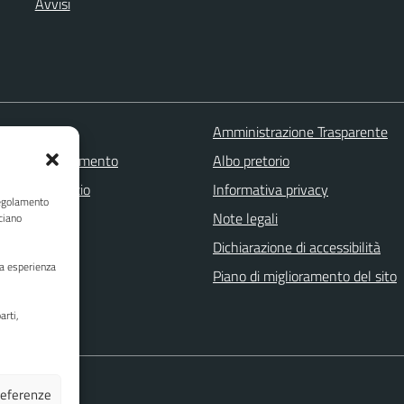
Avvisi
 FAQ
Amministrazione Trasparente
zione appuntamento
Albo pretorio
one disservizio
Informativa privacy
Regolamento
a assistenza
Note legali
ciano
Stampa
Dichiarazione di accessibilità
ua esperienza
Piano di miglioramento del sito
arti,
preferenze