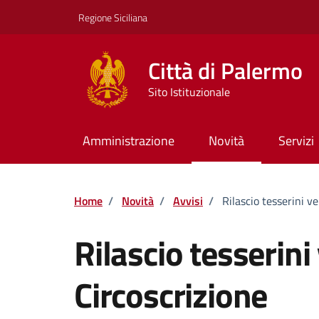
Vai ai contenuti
Vai al footer
Regione Siciliana
Città di Palermo
Sito Istituzionale
Amministrazione
Novità
Servizi
Home
/
Novità
/
Avvisi
/
Rilascio tesserini v
Rilascio tesserini
Circoscrizione