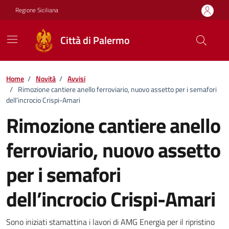
Vai ai contenuti
Vai al footer
Regione Siciliana
Città di Palermo
Home
/
Novità
/
Avvisi
/
Rimozione cantiere anello ferroviario, nuovo assetto per i semafori
dell’incrocio Crispi-Amari
Rimozione cantiere anello
ferroviario, nuovo assetto
per i semafori
dell’incrocio Crispi-Amari
Dettagli della notizia
Sono iniziati stamattina i lavori di AMG Energia per il ripristino