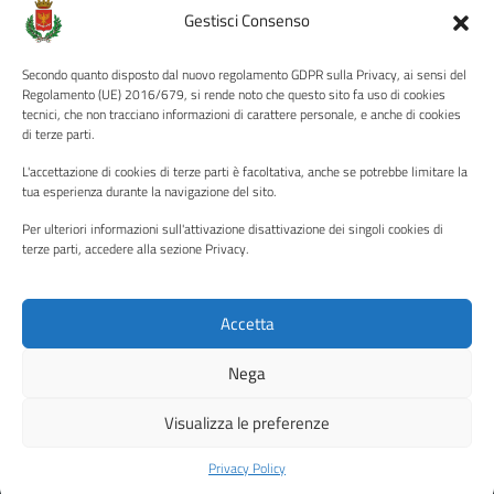
Amministrazione Trasparente
Gestisci Consenso
Albo pretorio
Secondo quanto disposto dal nuovo regolamento GDPR sulla Privacy, ai sensi del
Informativa privacy
Regolamento (UE) 2016/679, si rende noto che questo sito fa uso di cookies
tecnici, che non tracciano informazioni di carattere personale, e anche di cookies
Note legali
di terze parti.
Dichiarazione di accessibilità
L'accettazione di cookies di terze parti è facoltativa, anche se potrebbe limitare la
Piano di miglioramento del sito
tua esperienza durante la navigazione del sito.
Per ulteriori informazioni sull'attivazione disattivazione dei singoli cookies di
terze parti, accedere alla sezione Privacy.
SEGUICI SU
Facebook
YouTube
Twitter
Instagram
Accetta
Nega
Media policy
Mappa del sito
Visualizza le preferenze
Copyright © 2026 - Città di Palermo •
Powered by Sispi
Privacy Policy