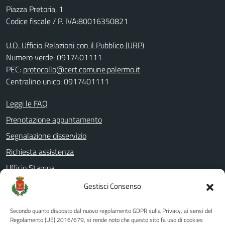
Piazza Pretoria, 1
Codice fiscale / P. IVA:80016350821
U.O. Ufficio Relazioni con il Pubblico (URP)
Numero verde: 0917401111
PEC:
protocollo@cert.comune.palermo.it
Centralino unico: 0917401111
Leggi le FAQ
Prenotazione appuntamento
Segnalazione disservizio
Richiesta assistenza
Ufficio Stampa
Amministrazione Trasparente
Gestisci Consenso
Albo pretorio
Secondo quanto disposto dal nuovo regolamento GDPR sulla Privacy, ai sensi del
Informativa privacy
Regolamento (UE) 2016/679, si rende noto che questo sito fa uso di cookies