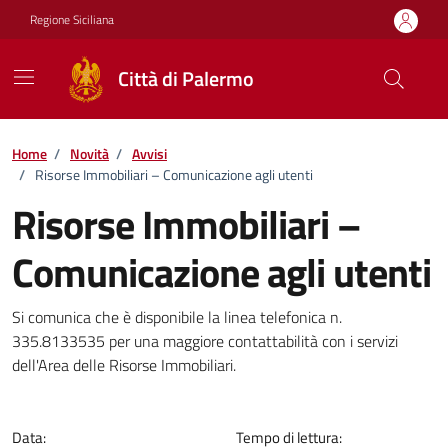
Vai ai contenuti
Vai al footer
Regione Siciliana
Città di Palermo
Home
/
Novità
/
Avvisi
/
Risorse Immobiliari – Comunicazione agli utenti
Risorse Immobiliari –
Comunicazione agli utenti
Dettagli della notizia
Si comunica che è disponibile la linea telefonica n.
335.8133535 per una maggiore contattabilità con i servizi
dell'Area delle Risorse Immobiliari.
Data:
Tempo di lettura: