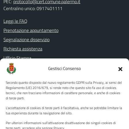
PEC:
protocollo@cert.comune.palermo.it
Centralino unico: 0917401111
Leggi le FAQ
Prenotazione appuntamento
Segnalazione disservizio
Richiesta assistenza
Ufficio Stampa
Amministrazione Trasparente
Gestisci Consenso
Albo pretorio
Secondo quanto disposto dal nuovo regolamento GDPR sulla Privacy, ai sensi del
Informativa privacy
Regolamento (UE) 2016/679, si rende noto che questo sito fa uso di cookies
tecnici, che non tracciano informazioni di carattere personale, e anche di cookies
Note legali
di terze parti.
Dichiarazione di accessibilità
L'accettazione di cookies di terze parti è facoltativa, anche se potrebbe limitare la
Piano di miglioramento del sito
tua esperienza durante la navigazione del sito.
Per ulteriori informazioni sull'attivazione disattivazione dei singoli cookies di
terze parti, accedere alla sezione Privacy.