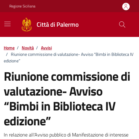
Vai ai contenuti
Vai al footer
Regione Siciliana
Città di Palermo
Home
/
Novità
/
Avvisi
/
Riunione commissione di valutazione- Avviso “Bimbi in Biblioteca IV
edizione”
Riunione commissione di
valutazione- Avviso
“Bimbi in Biblioteca IV
edizione”
Dettagli della notizia
In relazione all'Avviso pubblico di Manifestazione di interesse