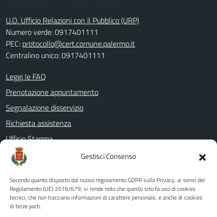
U.O. Ufficio Relazioni con il Pubblico (URP)
Numero verde: 0917401111
PEC:
protocollo@cert.comune.palermo.it
Centralino unico: 0917401111
Leggi le FAQ
Prenotazione appuntamento
Segnalazione disservizio
Richiesta assistenza
Ufficio Stampa
Amministrazione Trasparente
Gestisci Consenso
Albo pretorio
Secondo quanto disposto dal nuovo regolamento GDPR sulla Privacy, ai sensi del
Informativa privacy
Regolamento (UE) 2016/679, si rende noto che questo sito fa uso di cookies
tecnici, che non tracciano informazioni di carattere personale, e anche di cookies
Note legali
di terze parti.
Dichiarazione di accessibilità