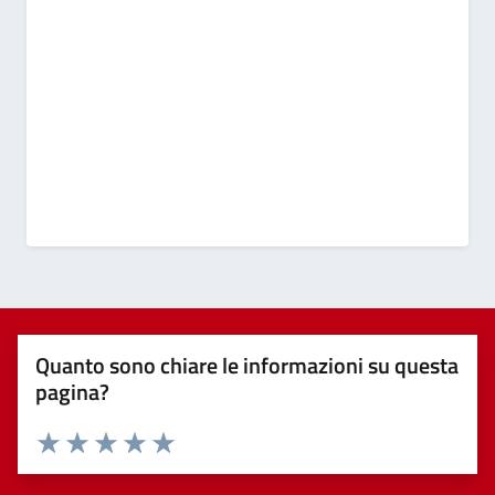
Quanto sono chiare le informazioni su questa
pagina?
Valuta 1 stelle su 5
Valuta 2 stelle su 5
Valuta 3 stelle su 5
Valuta 4 stelle su 5
Valuta 5 stelle su 5