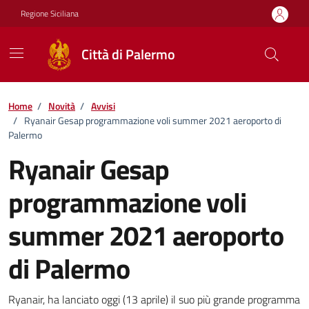
Vai ai contenuti
Vai al footer
Regione Siciliana
Città di Palermo
Home
/
Novità
/
Avvisi
/
Ryanair Gesap programmazione voli summer 2021 aeroporto di
Palermo
Ryanair Gesap
programmazione voli
summer 2021 aeroporto
di Palermo
Dettagli della notizia
Ryanair, ha lanciato oggi (13 aprile) il suo più grande programma