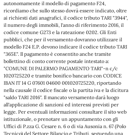
autonomamente il modello di pagamento F24,
ricordiamo che sullo stesso dovrà essere indicato, oltre
ai richiesti dati anagrafici, il codice tributo TARI "3944",
il numero degli immobili, l'anno di riferimento 2016, il
codice comune G273 e la rateazione 0202. Gli Enti
pubblici, che per il versamento dovranno utilizzare il
modello F24 E.P. devono indicare il codice tributo TARI
"365E". Il pagamento è consentito anche tramite
bollettino di conto corrente postale intestato a:
"COMUNE DI PALERMO PAGAMENTO TARI"-n c/c
1020725220 e tramite bonifico bancario con CODICE
IBAN IT 14 G 07601 04600 001020725220, riportando
nella causale il codice fiscale o la partita iva e la dicitura
"saldo TARI 2016". Il mancato versamento darà luogo
all'applicazione di sanzioni ed interessi previsti per
legge. Per eventuali informazioni consultare il sito web
istituzionale, o prenotare un appuntamento con gli
Uffici di P.zza G. Cesare n. 6 o di via Ausonia n. 67 (Polo
Tecnico) del Settore Bilancio e Tributi, seguendo una