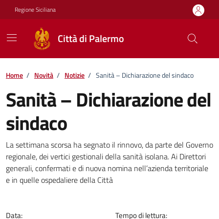
Vai ai contenuti
Vai al footer
Regione Siciliana
Città di Palermo
Home
/
Novità
/
Notizie
/
Sanità – Dichiarazione del sindaco
Sanità – Dichiarazione del
sindaco
Dettagli della notizia
La settimana scorsa ha segnato il rinnovo, da parte del Governo
regionale, dei vertici gestionali della sanità isolana. Ai Direttori
generali, confermati e di nuova nomina nell’azienda territoriale
e in quelle ospedaliere della Città
Data:
Tempo di lettura: