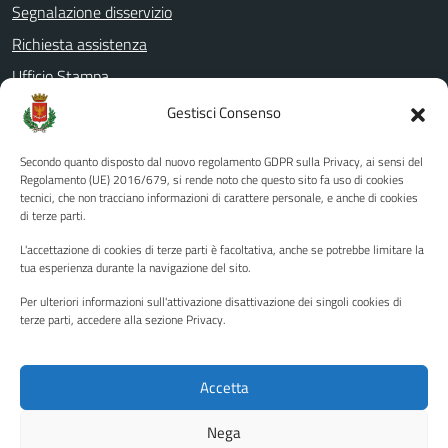
Segnalazione disservizio
Richiesta assistenza
Ufficio Stampa
Amministrazione Trasparente
Gestisci Consenso
Albo pretorio
Secondo quanto disposto dal nuovo regolamento GDPR sulla Privacy, ai sensi del
Informativa privacy
Regolamento (UE) 2016/679, si rende noto che questo sito fa uso di cookies
tecnici, che non tracciano informazioni di carattere personale, e anche di cookies
Note legali
di terze parti.
Dichiarazione di accessibilità
L'accettazione di cookies di terze parti è facoltativa, anche se potrebbe limitare la
Piano di miglioramento del sito
tua esperienza durante la navigazione del sito.
Per ulteriori informazioni sull'attivazione disattivazione dei singoli cookies di
terze parti, accedere alla sezione Privacy.
SEGUICI SU
Facebook
YouTube
Twitter
Instagram
Accetta
Nega