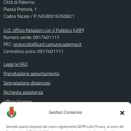
Città di Palermo
Piazza Pretoria, 1
Codice fiscale / P. IVA:80016350821
U.O. Ufficio Relazioni con il Pubblico (URP)
Numero verde: 0917401111
PEC:
protocollo@cert.comune.palermo.it
Centralino unico: 0917401111
Leggi le FAQ
Prenotazione appuntamento
Segnalazione disservizio
Richiesta assistenza
Ufficio Stampa
Amministrazione Trasparente
Gestisci Consenso
Albo pretorio
Secondo quanto disposto dal nuovo regolamento GDPR sulla Privacy, ai sensi del
Informativa privacy