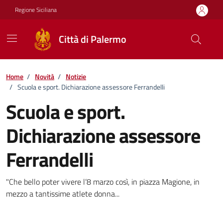
Vai ai contenuti
Vai al footer
Regione Siciliana
Città di Palermo
Home
/
Novità
/
Notizie
/
Scuola e sport. Dichiarazione assessore Ferrandelli
Scuola e sport.
Dichiarazione assessore
Ferrandelli
Dettagli della notizia
"Che bello poter vivere l’8 marzo così, in piazza Magione, in
mezzo a tantissime atlete donna...