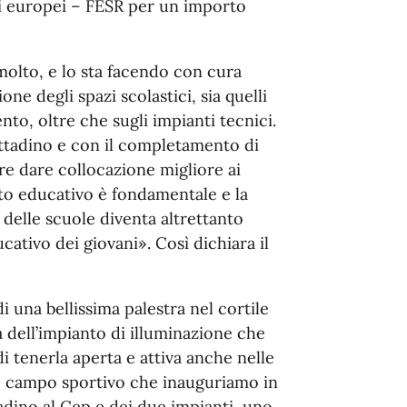
ndi europei – FESR per un importo
lto, e lo sta facendo con cura
ione degli spazi scolastici, sia quelli
ento, oltre che sugli impianti tecnici.
cittadino e con il completamento di
ere dare collocazione migliore ai
nto educativo è fondamentale e la
a delle scuole diventa altrettanto
tivo dei giovani». Così dichiara il
i una bellissima palestra nel cortile
a dell’impianto di illuminazione che
di tenerla aperta e attiva anche nelle
to campo sportivo che inauguriamo in
adino al Cep e dei due impianti, uno