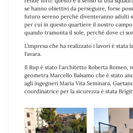
rende forti: questo è il senso di una squadra
se hanno obiettivi da perseguire, forse po
futuro sereno perché diventeranno adulti sic
per cui in questo quartiere il nostro campo
quando tramonta il sole, perché dove ci son
L’impresa che ha realizzato i lavori è stata 
Favara.
Il Rup è stato l'architetto Roberta Romeo, me
geometra Marcello Balsamo che è stato anch
agli ingegneri Maria Vita Seminara, Gaetan
coordinatrice per la sicurezza è stata Brigit