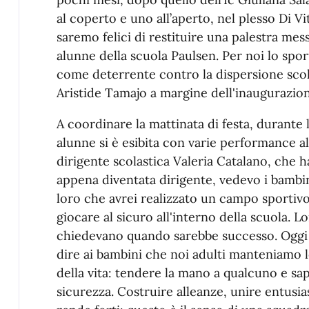
al coperto e uno all’aperto, nel plesso Di V
saremo felici di restituire una palestra mes
alunne della scuola Paulsen. Per noi lo spo
come deterrente contro la dispersione scola
Aristide Tamajo a margine dell'inaugurazion
A coordinare la mattinata di festa, durante 
alunne si è esibita con varie performance al
dirigente scolastica Valeria Catalano, che h
appena diventata dirigente, vedevo i bambin
loro che avrei realizzato un campo sportiv
giocare al sicuro all'interno della scuola. L
chiedevano quando sarebbe successo. Oggi 
dire ai bambini che noi adulti manteniamo l
della vita: tendere la mano a qualcuno e sa
sicurezza. Costruire alleanze, unire entusias