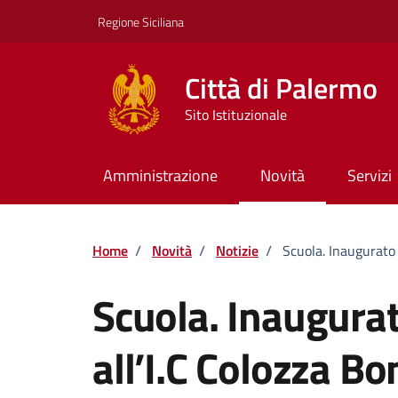
Vai ai contenuti
Vai al footer
Regione Siciliana
Città di Palermo
Sito Istituzionale
Amministrazione
Novità
Servizi
Home
/
Novità
/
Notizie
/
Scuola. Inaugurato 
Scuola. Inaugura
all’I.C Colozza Bon