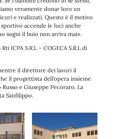
! Se i bambini credono in se stessi,
ssiamo veramente donar loro un
uri e realizzati. Questo è il motivo
 sportivo accende le luci anche
o sogni il buio non arriva mai».
la Rti ICPA S.R.L – COGECA S.R.L di
ntre il direttore dei lavori il
e il progettista dell’opera insieme
o Russo e Giuseppe Pecoraro. La
ta Sanfilippo.