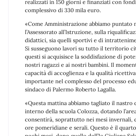
realizzati in 150 giorni e finanziati con fo
complessivo di 330 mila euro.
«Come Amministrazione abbiamo puntato mo
l’Assessorato all’Istruzione, sulla riqualificaz
didattici, sia quelli sportivi e di intrattenim
Si susseguono lavori su tutto il territorio 
questi si acquisisce la soddisfazione di pot
nostri ragazzi e ai nostri bambini. Il mome
capacità di accoglienza e la qualità ricettiv
importante nel complesso del processo educa
sindaco di Palermo Roberto Lagalla.
«Questa mattina abbiamo tagliato il nastro d
interno della scuola Colozza, dotando l’are
consentirà, soprattutto nei mesi invernali, 
ore pomeridiane e serali. Questo è il quar
pochi mesi, dopo quello dell’Ic Giuliana Sal