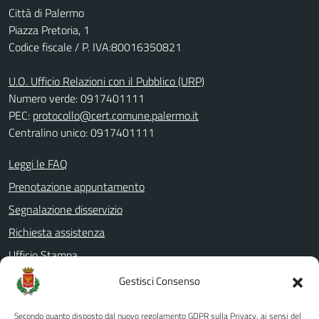
Città di Palermo
Piazza Pretoria, 1
Codice fiscale / P. IVA:80016350821
U.O. Ufficio Relazioni con il Pubblico (URP)
Numero verde: 0917401111
PEC:
protocollo@cert.comune.palermo.it
Centralino unico: 0917401111
Leggi le FAQ
Prenotazione appuntamento
Segnalazione disservizio
Richiesta assistenza
Ufficio Stampa
Amministrazione Trasparente
Gestisci Consenso
Albo pretorio
Secondo quanto disposto dal nuovo regolamento GDPR sulla Privacy, ai sensi del