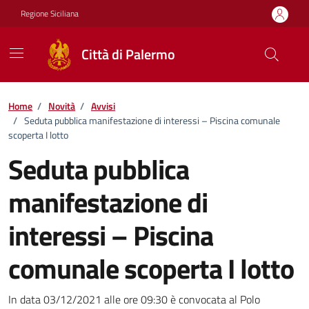
Vai ai contenuti
Vai al footer
Regione Siciliana
Città di Palermo
Home
/
Novità
/
Avvisi
/
Seduta pubblica manifestazione di interessi – Piscina comunale
scoperta I lotto
Seduta pubblica
manifestazione di
interessi – Piscina
comunale scoperta I lotto
Dettagli della notizia
In data 03/12/2021 alle ore 09:30 è convocata al Polo