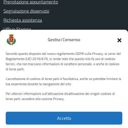
Prenotazione appuntamento
Segnalazione disservizio
Richiesta assistenza
Ufficio Stampa
Amministrazione Trasparente
Gestisci Consenso
Albo pretorio
Secondo quanto disposto dal nuovo regolamento GDPR sulla Privacy, ai sensi del
Informativa privacy
Regolamento (UE) 2016/679, si rende noto che questo sito fa uso di cookies
tecnici, che non tracciano informazioni di carattere personale, e anche di cookies
Note legali
di terze parti.
Dichiarazione di accessibilità
L'accettazione di cookies di terze parti è facoltativa, anche se potrebbe limitare la
Piano di miglioramento del sito
tua esperienza durante la navigazione del sito.
Per ulteriori informazioni sull'attivazione disattivazione dei singoli cookies di
terze parti, accedere alla sezione Privacy.
SEGUICI SU
Facebook
YouTube
Twitter
Instagram
Accetta