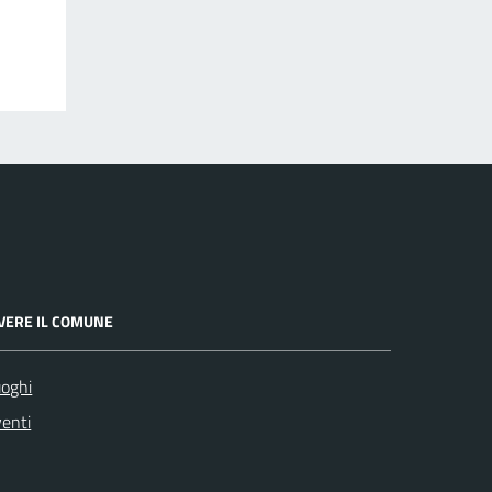
IVERE IL COMUNE
oghi
enti