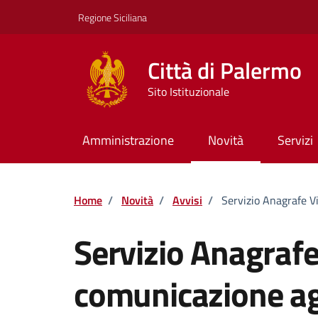
Vai ai contenuti
Vai al footer
Regione Siciliana
Città di Palermo
Sito Istituzionale
Amministrazione
Novità
Servizi
Home
/
Novità
/
Avvisi
/
Servizio Anagrafe V
Servizio Anagrafe
comunicazione agl