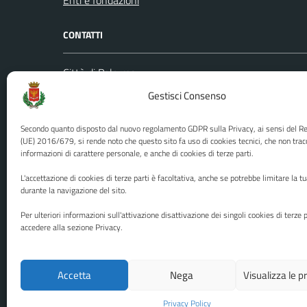
Enti e fondazioni
CONTATTI
Città di Palermo
Leggi le
Piazza Pretoria, 1
Gestisci Consenso
Prenota
Codice fiscale / P. IVA:80016350821
Segnalazi
Secondo quanto disposto dal nuovo regolamento GDPR sulla Privacy, ai sensi del 
U.O. Ufficio Relazioni con il Pubblico
Richiest
(UE) 2016/679, si rende noto che questo sito fa uso di cookies tecnici, che non trac
informazioni di carattere personale, e anche di cookies di terze parti.
(URP)
Ufficio 
Numero verde: 0917401111
L'accettazione di cookies di terze parti è facoltativa, anche se potrebbe limitare la t
PEC:
protocollo@cert.comune.palermo.it
durante la navigazione del sito.
Centralino unico: 0917401111
Per ulteriori informazioni sull'attivazione disattivazione dei singoli cookies di terze p
accedere alla sezione Privacy.
Media policy
Mappa del sito
Accetta
Nega
Visualizza le 
Privacy Policy