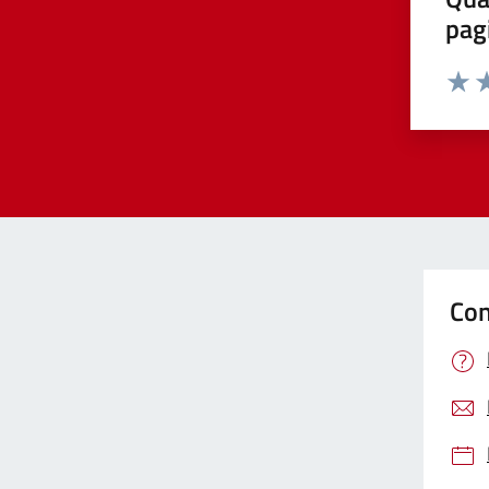
pag
Valut
Va
Con