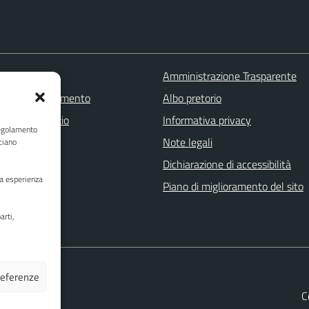
 FAQ
Amministrazione Trasparente
zione appuntamento
Albo pretorio
one disservizio
Informativa privacy
Regolamento
a assistenza
Note legali
ciano
Stampa
Dichiarazione di accessibilità
ua esperienza
Piano di miglioramento del sito
arti,
preferenze
C