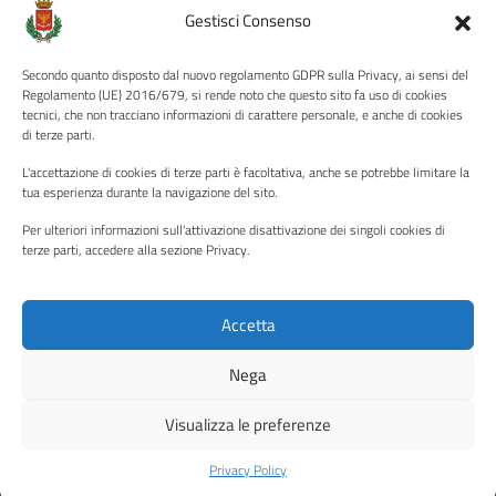
Amministrazione Trasparente
Gestisci Consenso
Albo pretorio
Secondo quanto disposto dal nuovo regolamento GDPR sulla Privacy, ai sensi del
Informativa privacy
Regolamento (UE) 2016/679, si rende noto che questo sito fa uso di cookies
tecnici, che non tracciano informazioni di carattere personale, e anche di cookies
Note legali
di terze parti.
Dichiarazione di accessibilità
L'accettazione di cookies di terze parti è facoltativa, anche se potrebbe limitare la
Piano di miglioramento del sito
tua esperienza durante la navigazione del sito.
Per ulteriori informazioni sull'attivazione disattivazione dei singoli cookies di
terze parti, accedere alla sezione Privacy.
SEGUICI SU
Facebook
YouTube
Twitter
Instagram
Accetta
Nega
Media policy
Mappa del sito
Visualizza le preferenze
Copyright © 2026 - Città di Palermo •
Powered by Sispi
Privacy Policy