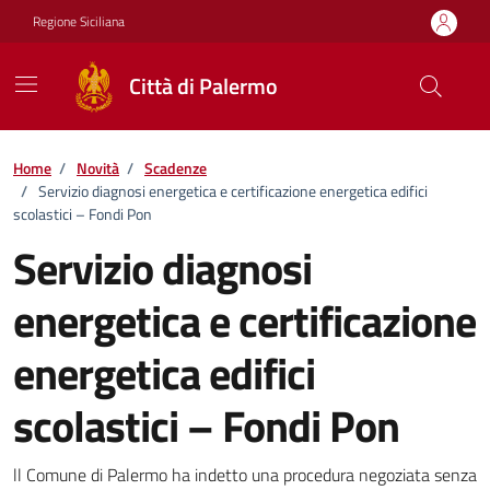
Vai ai contenuti
Vai al footer
Regione Siciliana
Città di Palermo
Home
/
Novità
/
Scadenze
/
Servizio diagnosi energetica e certificazione energetica edifici
scolastici – Fondi Pon
Servizio diagnosi
energetica e certificazione
energetica edifici
scolastici – Fondi Pon
Dettagli della notizia
ll Comune di Palermo ha indetto una procedura negoziata senza