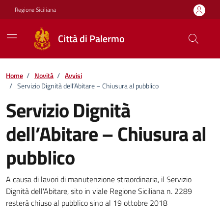
Vai ai contenuti
Vai al footer
Regione Siciliana
Città di Palermo
Home
/
Novità
/
Avvisi
/
Servizio Dignità dell’Abitare – Chiusura al pubblico
Servizio Dignità
dell’Abitare – Chiusura al
pubblico
Dettagli della notizia
A causa di lavori di manutenzione straordinaria, il Servizio
Dignità dell'Abitare, sito in viale Regione Siciliana n. 2289
resterà chiuso al pubblico sino al 19 ottobre 2018