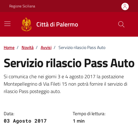
Vai ai contenuti
Vai al footer
Regione Siciliana
Città di Palermo
Home
/
Novità
/
Avvisi
/
Servizio rilascio Pass Auto
Servizio rilascio Pass Auto
Dettagli della notizia
Si comunica che nei giorni 3 e 4 agosto 2017 la postazione
Montepellegrino di Via Fileti 15 non potrà fornire il servizio di
rilascio Pass posteggio auto.
Data:
Tempo di lettura:
1 min
03 Agosto 2017