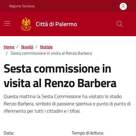
Vai ai contenuti
Vai al footer
Regione Siciliana
Città di Palermo
Home
/
Novità
/
Notizie
/
Sesta commissione in visita al Renzo Barbera
Sesta commissione in
visita al Renzo Barbera
Dettagli della notizia
Questa mattina la Sesta Commissione ha visitato lo stadio
Renzo Barbera, simbolo di passione sportiva e punto di punto di
riferimento per tutti i cittadini e i tifosi.
Data:
Tempo di lettura: