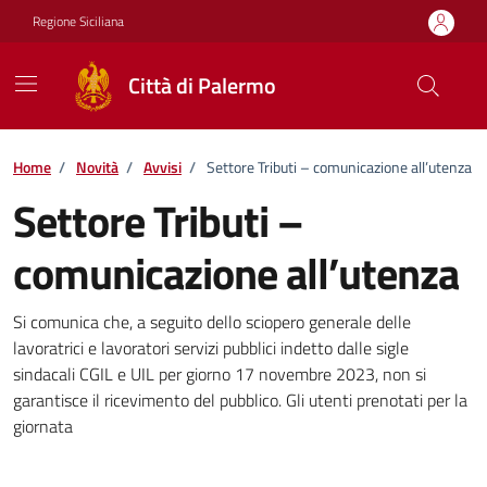
Vai ai contenuti
Vai al footer
Regione Siciliana
Città di Palermo
Home
/
Novità
/
Avvisi
/
Settore Tributi – comunicazione all’utenza
Settore Tributi –
comunicazione all’utenza
Dettagli della notizia
Si comunica che, a seguito dello sciopero generale delle
lavoratrici e lavoratori servizi pubblici indetto dalle sigle
sindacali CGIL e UIL per giorno 17 novembre 2023, non si
garantisce il ricevimento del pubblico. Gli utenti prenotati per la
giornata