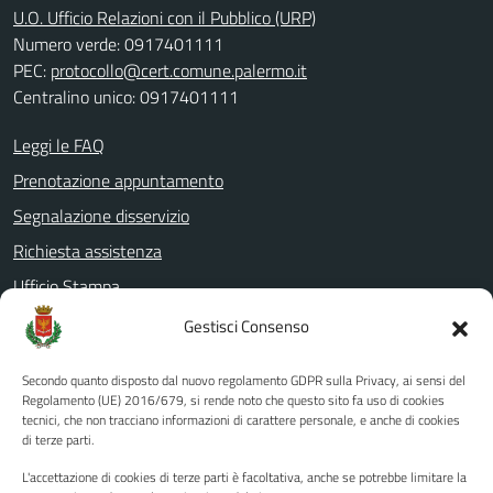
U.O. Ufficio Relazioni con il Pubblico (URP)
Numero verde: 0917401111
PEC:
protocollo@cert.comune.palermo.it
Centralino unico: 0917401111
Leggi le FAQ
Prenotazione appuntamento
Segnalazione disservizio
Richiesta assistenza
Ufficio Stampa
Amministrazione Trasparente
Gestisci Consenso
Albo pretorio
Secondo quanto disposto dal nuovo regolamento GDPR sulla Privacy, ai sensi del
Informativa privacy
Regolamento (UE) 2016/679, si rende noto che questo sito fa uso di cookies
tecnici, che non tracciano informazioni di carattere personale, e anche di cookies
Note legali
di terze parti.
Dichiarazione di accessibilità
L'accettazione di cookies di terze parti è facoltativa, anche se potrebbe limitare la