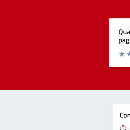
Qua
pag
Valut
Va
Con