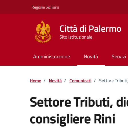
Vai ai contenuti
Vai al footer
Regione Siciliana
Città di Palermo
Sito Istituzionale
Amministrazione
Novità
Servizi
Home
/
Novità
/
Comunicati
/
Settore Tributi
Settore Tributi, d
consigliere Rini