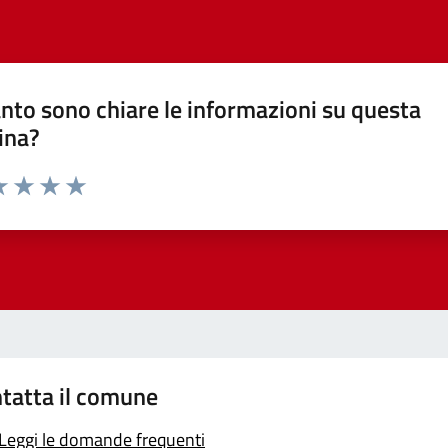
nto sono chiare le informazioni su questa
ina?
a 1 stelle su 5
luta 2 stelle su 5
Valuta 3 stelle su 5
Valuta 4 stelle su 5
Valuta 5 stelle su 5
tatta il comune
Leggi le domande frequenti